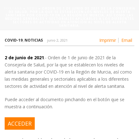
PORTADA
»
NEWS
»
ORDEN DE 1 DE JUNIO DE 2021 DE LA CONSEJERÍA
DE SALUD, POR LA QUE SE ESTABLECEN LOS NIVELES DE ALERTA
SANITARIA POR COVID-19 EN LA REGIÓN DE MURCIA, ASÍ COMO LAS
MEDIDAS GENERALES Y SECTORIALES APLICABLES A LOS DIFERENTES
SECTORES DE ACTIVIDAD EN ATENCIÓN AL NIVEL DE ALERTA
SANITARIA.
Imprimir
Email
COVID-19
,
NOTICIAS
junio 2, 2021
2 de junio de 2021
.- Orden de 1 de junio de 2021 de la
Consejería de Salud, por la que se establecen los niveles de
alerta sanitaria por COVID-19 en la Región de Murcia, así como
las medidas generales y sectoriales aplicables a los diferentes
sectores de actividad en atención al nivel de alerta sanitaria.
Puede acceder al documento pinchando en el botón que se
muestra a continuación.
ACCEDER