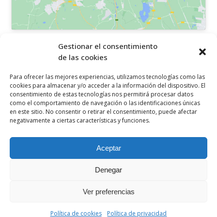
OTROS ENLACES
Gestionar el consentimiento
de las cookies
Política de privacidad
Para ofrecer las mejores experiencias, utilizamos tecnologías como las
Política de cookies
cookies para almacenar y/o acceder a la información del dispositivo. El
consentimiento de estas tecnologías nos permitirá procesar datos
Aviso legal
como el comportamiento de navegación o las identificaciones únicas
en este sitio. No consentir o retirar el consentimiento, puede afectar
Canal ético
negativamente a ciertas características y funciones.
SÍGUENOS EN
Aceptar
Denegar
Ver preferencias
© 2021 Ceclor. Todos los derechos reservados. Desarrollado por
ComarcalEcommerce
Política de cookies
Política de privacidad