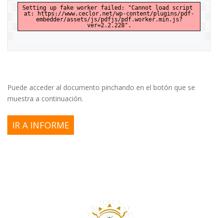
Setting up fake worker failed: "Cannot load script 
at: https://www.ceclor.net/wp-content/plugins/pdf-
embedder/assets/js/pdfjs/pdf.worker.min.js?
ver=2.2.228".
Puede acceder al documento pinchando en el botón que se
muestra a continuación.
IR A INFORME