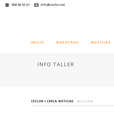
968 46 02 61
info@ceclor.net
INICIO
NOSOTROS
NOTICIAS
INFO TALLER
CECLOR + CERCA
,
NOTICIAS
abril 5, 2018