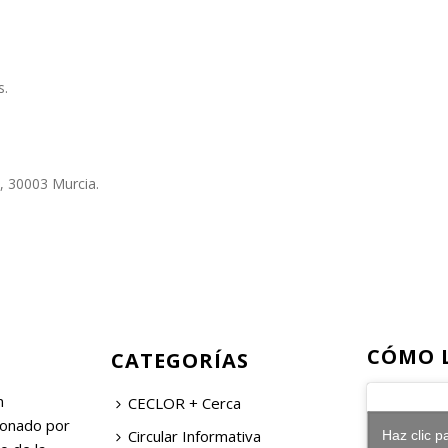
s.
, 30003 Murcia.
CÓMO 
CATEGORÍAS
n
CECLOR + Cerca
ionado por
Circular Informativa
Haz clic p