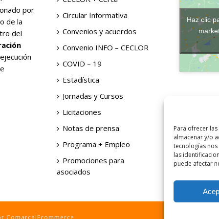
ionado por
Circular Informativa
Haz clic p
o de la
Convenios y acuerdos
market
tro del
ración
Convenio INFO – CECLOR
 ejecución
COVID – 19
de
Estadística
Jornadas y Cursos
Licitaciones
Notas de prensa
Para ofrecer las
almacenar y/o ac
Programa + Empleo
tecnologías nos
las identificacio
Promociones para
puede afectar ne
asociados
Acep
por ComarcalEcommerce