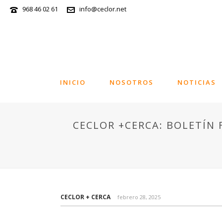
968 46 02 61
info@ceclor.net
INICIO
NOSOTROS
NOTICIAS
CECLOR +CERCA: BOLETÍN 
CECLOR + CERCA
febrero 28, 2025