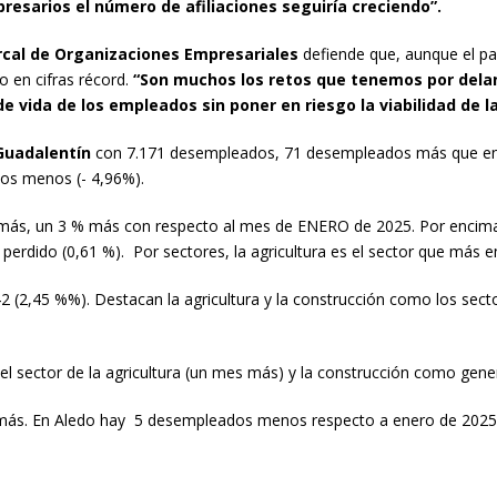
presarios el número de afiliaciones seguiría creciendo”.
cal de Organizaciones Empresariales
defiende que, aunque el pa
o en cifras récord.
“Son muchos los retos que tenemos por dela
 de vida de los empleados sin poner en riesgo la viabilidad de 
Guadalentín
con 7.171 desempleados, 71 desempleados más que en e
os menos (- 4,96%).
s, un 3 % más con respecto al mes de ENERO de 2025. Por encima de
 perdido (0,61 %). Por sectores, la agricultura es el sector que más 
(2,45 %%). Destacan la agricultura y la construcción como los sec
 sector de la agricultura (un mes más) y la construcción como gen
más. En Aledo hay 5 desempleados menos respecto a enero de 2025