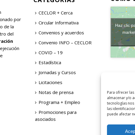
n
CECLOR + Cerca
ionado por
Circular Informativa
Haz clic p
o de la
Convenios y acuerdos
market
tro del
ración
Convenio INFO – CECLOR
 ejecución
COVID – 19
de
Estadística
Jornadas y Cursos
Licitaciones
Notas de prensa
Para ofrecer las
almacenar y/o ac
Programa + Empleo
tecnologías nos
las identificacio
Promociones para
puede afectar ne
asociados
Acep