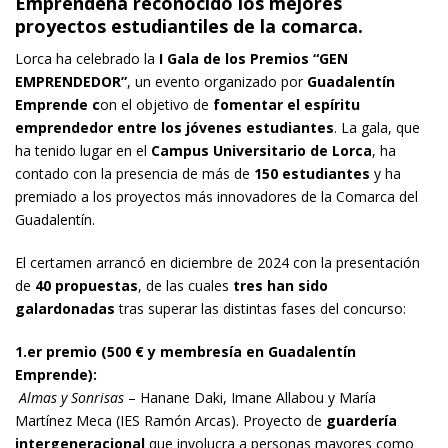
Emprendeha reconocido los mejores
proyectos estudiantiles de la comarca.
Lorca ha celebrado la
I Gala de los Premios “GEN
EMPRENDEDOR”
, un evento organizado por
Guadalentín
Emprende c
on el objetivo de
fomentar el espíritu
emprendedor entre los jóvenes estudiantes
. La gala, que
ha tenido lugar en el
Campus Universitario de Lorca
, ha
contado con la presencia de más de
150 estudiantes
y ha
premiado a los proyectos más innovadores de la Comarca del
Guadalentín.
El certamen arrancó en diciembre de 2024 con la presentación
de
40 propuestas
, de las cuales
tres han sido
galardonadas
tras superar las distintas fases del concurso:
1.er premio (500 € y membresía en Guadalentín
Emprende):
Almas y Sonrisas
– Hanane Daki, Imane Allabou y María
Martínez Meca (IES Ramón Arcas). Proyecto de
guardería
intergeneracional
que involucra a personas mayores como