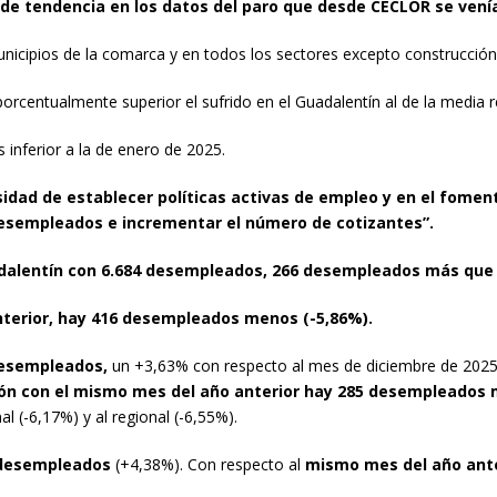
o de tendencia en los datos del paro que desde CECLOR se vení
icipios de la comarca y en todos los sectores excepto construcción
entualmente superior el sufrido en el Guadalentín al de la media reg
 inferior a la de enero de 2025.
sidad de establecer políticas activas de empleo y en el foment
desempleados e incrementar el número de cotizantes”.
dalentín
con 6.684 desempleados, 266 desempleados más que e
terior, hay 416 desempleados menos (-5,86%).
esempleados,
un +3,63% con respecto al mes de diciembre de 2025.
ón con el mismo mes del año anterior hay 285 desempleados
l (-6,17%) y al regional (-6,55%).
desempleados
(+4,38%). Con respecto al
mismo mes del año ante