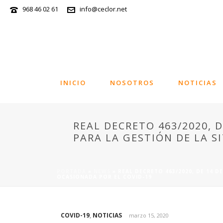
968 46 02 61
info@ceclor.net
INICIO
NOSOTROS
NOTICIAS
REAL DECRETO 463/2020, 
PARA LA GESTIÓN DE LA S
PORTADA
»
NEWS
»
REAL DECRETO 463/2020, DE 14 D
OCASIONADA POR EL COVID-19
COVID-19
,
NOTICIAS
marzo 15, 2020