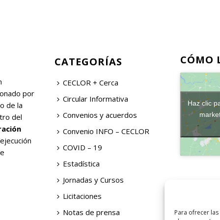
CÓMO 
CATEGORÍAS
n
CECLOR + Cerca
ionado por
Circular Informativa
Haz clic p
o de la
Convenios y acuerdos
market
tro del
ración
Convenio INFO – CECLOR
 ejecución
COVID – 19
de
Estadística
Jornadas y Cursos
Licitaciones
Notas de prensa
Para ofrecer las