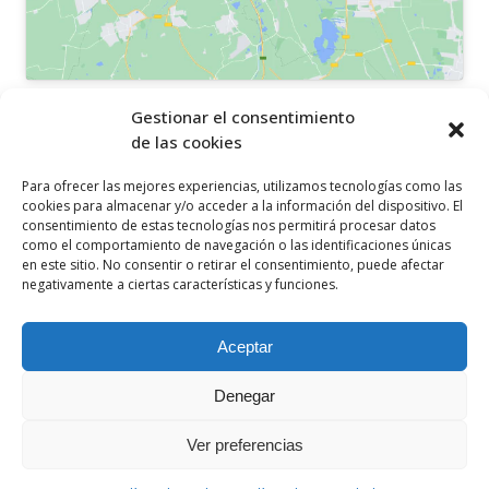
OTROS ENLACES
Gestionar el consentimiento
de las cookies
Política de privacidad
Para ofrecer las mejores experiencias, utilizamos tecnologías como las
Política de cookies
cookies para almacenar y/o acceder a la información del dispositivo. El
consentimiento de estas tecnologías nos permitirá procesar datos
Aviso legal
como el comportamiento de navegación o las identificaciones únicas
en este sitio. No consentir o retirar el consentimiento, puede afectar
Canal ético
negativamente a ciertas características y funciones.
SÍGUENOS EN
Aceptar
Denegar
Ver preferencias
© 2021 Ceclor. Todos los derechos reservados. Desarrollado por