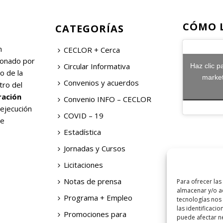
CÓMO 
CATEGORÍAS
n
CECLOR + Cerca
ionado por
Circular Informativa
Haz clic p
o de la
market
Convenios y acuerdos
tro del
ración
Convenio INFO – CECLOR
 ejecución
COVID – 19
de
Estadística
Jornadas y Cursos
Licitaciones
Notas de prensa
Para ofrecer las
almacenar y/o ac
Programa + Empleo
tecnologías nos
las identificacio
Promociones para
puede afectar ne