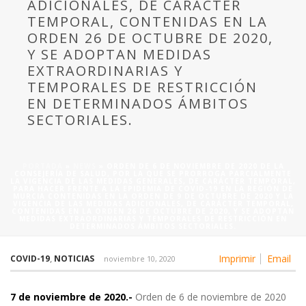
ADICIONALES, DE CARÁCTER
TEMPORAL, CONTENIDAS EN LA
ORDEN 26 DE OCTUBRE DE 2020,
Y SE ADOPTAN MEDIDAS
EXTRAORDINARIAS Y
TEMPORALES DE RESTRICCIÓN
EN DETERMINADOS ÁMBITOS
SECTORIALES.
PORTADA
»
NEWS
»
ORDEN DE 6 DE NOVIEMBRE DE 2020 DE LA
CONSEJERÍA DE SALUD, POR LA QUE SE PRORROGA PARCIALMENTE
LA VIGENCIA DE LAS MEDIDAS GENERALES, DE CARÁCTER TEMPORAL,
PARA HACER FRENTE A LA EPIDEMIA DE COVID-19 EN LA REGIÓN DE
MURCIA CONTENIDAS EN LA ORDEN DE 9 DE OCTUBRE DE 2020 Y LA
VIGENCIA DE LAS MEDIDAS ADICIONALES, DE CARÁCTER TEMPORAL,
CONTENIDAS EN LA ORDEN 26 DE OCTUBRE DE 2020, Y SE ADOPTAN
MEDIDAS EXTRAORDINARIAS Y TEMPORALES DE RESTRICCIÓN EN
DETERMINADOS ÁMBITOS SECTORIALES.
Imprimir
Email
COVID-19
,
NOTICIAS
noviembre 10, 2020
7 de noviembre de 2020.-
Orden de 6 de noviembre de 2020