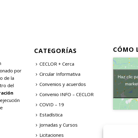
CÓMO 
CATEGORÍAS
n
CECLOR + Cerca
ionado por
Circular Informativa
Haz clic p
o de la
Convenios y acuerdos
market
tro del
ración
Convenio INFO – CECLOR
 ejecución
COVID – 19
de
Estadística
Jornadas y Cursos
Licitaciones