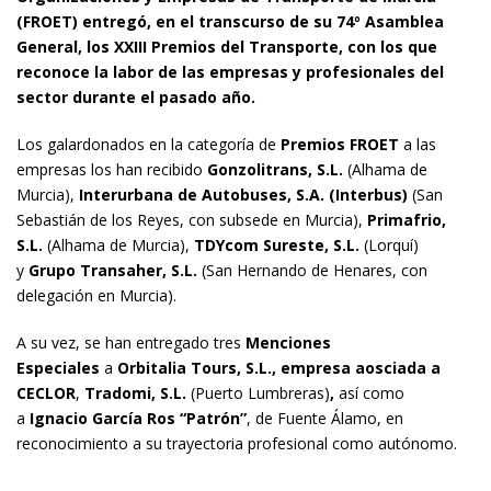
(FROET) entregó, en el transcurso de su 74º Asamblea
General, los XXIII Premios del Transporte, con los que
reconoce la labor de las empresas y profesionales del
sector durante el pasado año.
Los galardonados en la categoría de
Premios FROET
a las
empresas los han recibido
Gonzolitrans, S.L.
(Alhama de
Murcia),
Interurbana de Autobuses, S.A. (Interbus)
(San
Sebastián de los Reyes, con subsede en Murcia),
Primafrio,
S.L.
(Alhama de Murcia),
TDYcom Sureste, S.L.
(Lorquí)
y
Grupo Transaher, S.L.
(San Hernando de Henares, con
delegación en Murcia).
A su vez, se han entregado tres
Menciones
Especiales
a
Orbitalia Tours, S.L., empresa aosciada a
CECLOR
,
Tradomi, S.L.
(Puerto Lumbreras)
,
así como
a
Ignacio García Ros “Patrón”
, de Fuente Álamo, en
reconocimiento a su trayectoria profesional como autónomo.