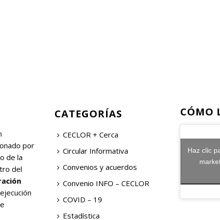
CÓMO 
CATEGORÍAS
n
CECLOR + Cerca
ionado por
Circular Informativa
Haz clic p
o de la
market
Convenios y acuerdos
tro del
ración
Convenio INFO – CECLOR
 ejecución
COVID – 19
de
Estadística