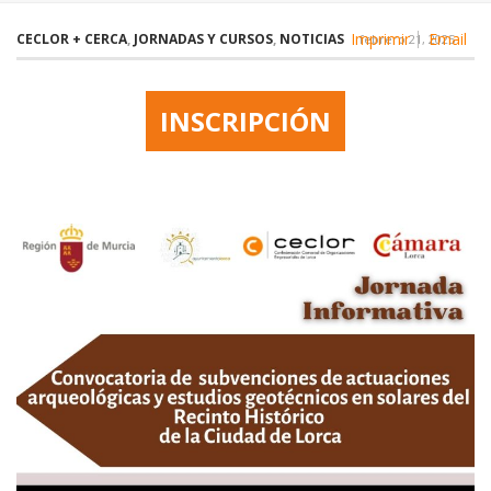
Imprimir
Email
CECLOR + CERCA
,
JORNADAS Y CURSOS
,
NOTICIAS
febrero 21, 2025
INSCRIPCIÓN