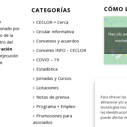
CÓMO 
CATEGORÍAS
n
CECLOR + Cerca
ionado por
Circular Informativa
Haz clic p
o de la
Convenios y acuerdos
market
tro del
ración
Convenio INFO – CECLOR
 ejecución
COVID – 19
de
Estadística
Jornadas y Cursos
Licitaciones
Notas de prensa
Para ofrecer las
almacenar y/o ac
Programa + Empleo
tecnologías nos
las identificacio
Promociones para
puede afectar ne
asociados