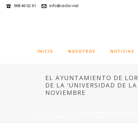
968 46 02 61
info@ceclor.net
INICIO
NOSOTROS
NOTICIAS
EL AYUNTAMIENTO DE LOR
DE LA ‘UNIVERSIDAD DE LA
NOVIEMBRE
PORTADA
»
NEWS
»
EL AYUNTAMIENTO DE LORCA Y LA
DEL 26 DE ENERO AL 9 DE NOVIEMBRE