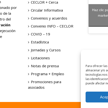
n
CECLOR + Cerca
ionado por
Circular Informativa
Haz clic p
o de la
market
Convenios y acuerdos
tro del
ración
Convenio INFO – CECLOR
 ejecución
COVID – 19
de
Estadística
Jornadas y Cursos
Licitaciones
Notas de prensa
Para ofrecer las
almacenar y/o ac
Programa + Empleo
tecnologías nos
las identificacio
Promociones para
puede afectar ne
asociados
Acep