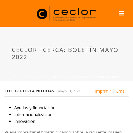
CECLOR +CERCA: BOLETÍN MAYO
2022
PORTADA
»
NEWS
»
CECLOR +CERCA: BOLETÍN MAYO 2022
Imprimir
Email
CECLOR + CERCA
,
NOTICIAS
mayo 31, 2022
Ayudas y financiación
Internacionalización
Innovación
Puede consultar el boletín clicando sobre la siguiente imagen