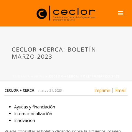
CECLOR +CERCA: BOLETÍN
MARZO 2023
PORTADA
»
NEWS
»
CECLOR +CERCA: BOLETÍN MARZO 2023
Imprimir
Email
CECLOR + CERCA
marzo 31, 2023
Ayudas y financiación
Internacionalización
Innovación
Puede consultar el boletín clicando sobre la siguiente imagen