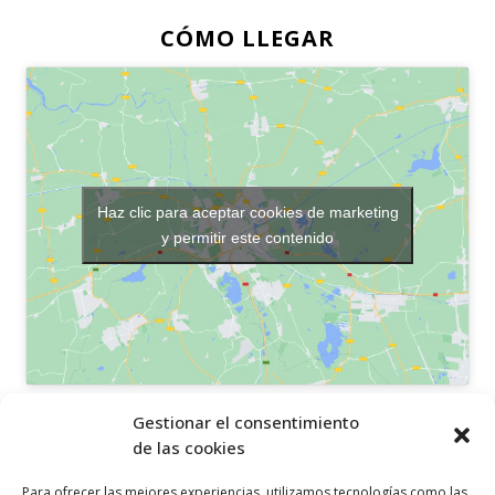
CÓMO LLEGAR
Haz clic para aceptar cookies de marketing
y permitir este contenido
OTROS ENLACES
Gestionar el consentimiento
de las cookies
Política de privacidad
Para ofrecer las mejores experiencias, utilizamos tecnologías como las