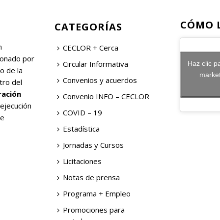
CÓMO 
CATEGORÍAS
n
CECLOR + Cerca
ionado por
Circular Informativa
Haz clic p
o de la
market
Convenios y acuerdos
tro del
ración
Convenio INFO – CECLOR
 ejecución
COVID – 19
de
Estadística
Jornadas y Cursos
Licitaciones
Notas de prensa
Programa + Empleo
Promociones para