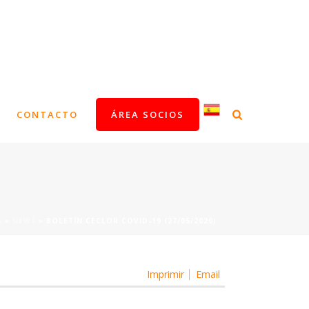
CONTACTO
ÁREA SOCIOS
A
»
NEWS
»
BOLETÍN CECLOR COVID-19 (27/05/2020)
Imprimir
Email