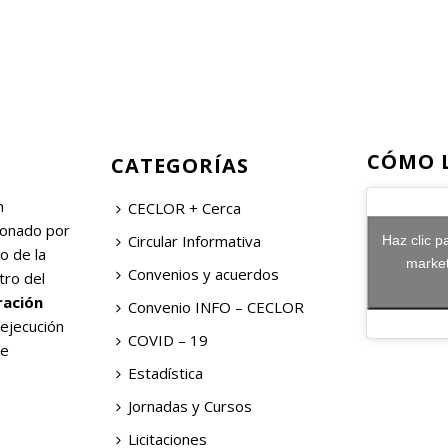
CÓMO 
CATEGORÍAS
n
CECLOR + Cerca
ionado por
Circular Informativa
Haz clic p
o de la
market
Convenios y acuerdos
tro del
ración
Convenio INFO – CECLOR
 ejecución
COVID – 19
de
Estadística
Jornadas y Cursos
Licitaciones