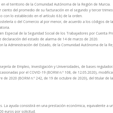
cal en el territorio de la Comunidad Autónoma de la Región de Murcia.
r ciento del promedio de su facturación en el segundo y tercer trimes
con lo establecido en el artículo 6.b) de la orden.
a Hostelería o del Comercio al por menor, de acuerdo a los códigos de 
toria.
imen Especial de la Seguridad Social de los Trabajadores por Cuenta
de declaración del estado de alarma de 14 de marzo de 2020.
s con la Administración del Estado, de la Comunidad Autónoma de la Re
sejería de Empleo, Investigación y Universidades, de bases regulador
casionadas por el COVID-19 (BORM n.º 108, de 12.05.2020), modifica
re de 2020 (BORM n.º 242, de 19 de octubre de 2020), del titular de l
euros. La ayuda consistirá en una prestación económica, equivalente a
0 euros por solicitud.