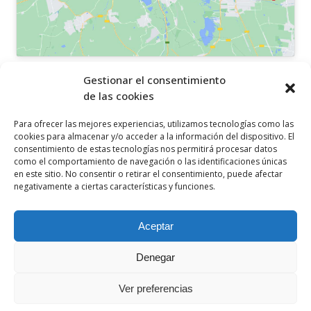
OTROS ENLACES
Gestionar el consentimiento
de las cookies
Política de privacidad
Para ofrecer las mejores experiencias, utilizamos tecnologías como las
Política de cookies
cookies para almacenar y/o acceder a la información del dispositivo. El
consentimiento de estas tecnologías nos permitirá procesar datos
Aviso legal
como el comportamiento de navegación o las identificaciones únicas
en este sitio. No consentir o retirar el consentimiento, puede afectar
Canal ético
negativamente a ciertas características y funciones.
SÍGUENOS EN
Aceptar
Denegar
Ver preferencias
© 2021 Ceclor. Todos los derechos reservados. Desarrollado por