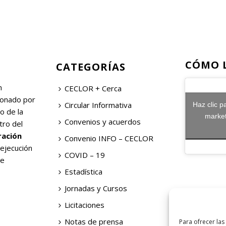
CÓMO 
CATEGORÍAS
n
CECLOR + Cerca
ionado por
Circular Informativa
Haz clic p
o de la
market
Convenios y acuerdos
tro del
ración
Convenio INFO – CECLOR
 ejecución
COVID – 19
de
Estadística
Jornadas y Cursos
Licitaciones
Notas de prensa
Para ofrecer las