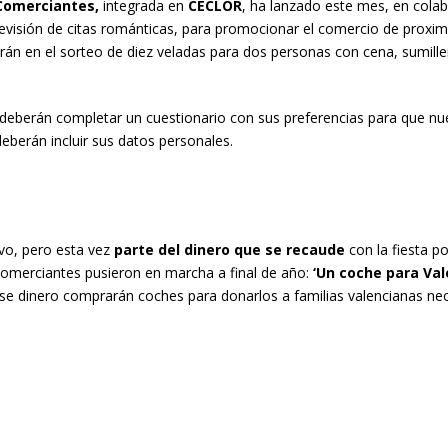
Comerciantes,
integrada en
CECLOR
, ha lanzado este mes, en cola
levisión de citas románticas, para promocionar el comercio de proxi
rán en el sorteo de diez veladas para dos personas con cena, sumiller
«deberán completar un cuestionario con sus preferencias para que n
deberán incluir sus datos personales.
vo, pero esta vez
parte del dinero que se recaude
con la fiesta po
s comerciantes pusieron en marcha a final de año:
‘Un coche para Val
se dinero comprarán coches para donarlos a familias valencianas nec