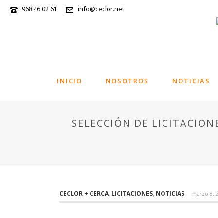
968 46 02 61
info@ceclor.net
INICIO
NOSOTROS
NOTICIAS
SELECCIÓN DE LICITACION
CECLOR + CERCA
,
LICITACIONES
,
NOTICIAS
marzo 8, 