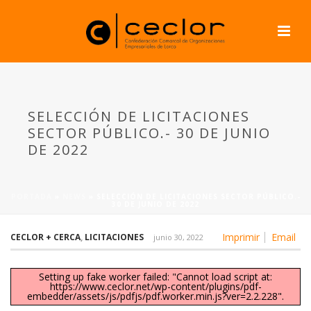
SELECCIÓN DE LICITACIONES
SECTOR PÚBLICO.- 30 DE JUNIO
DE 2022
PORTADA
»
NEWS
»
SELECCIÓN DE LICITACIONES SECTOR PÚBLICO.-
30 DE JUNIO DE 2022
Imprimir
Email
CECLOR + CERCA
,
LICITACIONES
junio 30, 2022
Setting up fake worker failed: "Cannot load script at:
https://www.ceclor.net/wp-content/plugins/pdf-
embedder/assets/js/pdfjs/pdf.worker.min.js?ver=2.2.228".