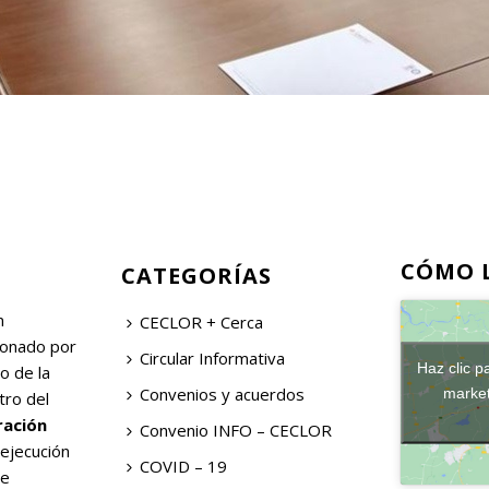
CÓMO 
CATEGORÍAS
n
CECLOR + Cerca
ionado por
Circular Informativa
Haz clic p
o de la
Convenios y acuerdos
market
tro del
ración
Convenio INFO – CECLOR
 ejecución
COVID – 19
de