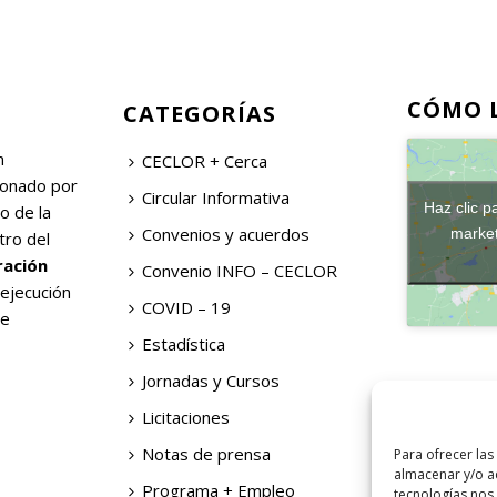
CÓMO 
CATEGORÍAS
n
CECLOR + Cerca
ionado por
Circular Informativa
Haz clic p
o de la
Convenios y acuerdos
market
tro del
ración
Convenio INFO – CECLOR
 ejecución
COVID – 19
de
Estadística
Jornadas y Cursos
Licitaciones
Notas de prensa
Para ofrecer las
almacenar y/o ac
Programa + Empleo
tecnologías nos