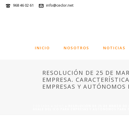
968 46 02 61
info@ceclor.net
INICIO
NOSOTROS
NOTICIAS
RESOLUCIÓN DE 25 DE MAR
EMPRESA. CARACTERÍSTICA
EMPRESAS Y AUTÓNOMOS P
PORTADA
»
NEWS
»
RESOLUCIÓN DE 25 DE MARZO DE 
AVALE DEL ICO PARA EMPRESAS Y AUTÓNOMOS PARA P