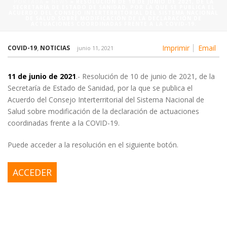
PORTADA
»
NEWS
»
RESOLUCIÓN DE 10 DE JUNIO DE 2021, DE LA
SECRETARÍA DE ESTADO DE SANIDAD, POR LA QUE SE PUBLICA EL
ACUERDO DEL CONSEJO INTERTERRITORIAL DEL SISTEMA NACIONAL
DE SALUD SOBRE MODIFICACIÓN DE LA DECLARACIÓN DE
ACTUACIONES COORDINADAS FRENTE A LA COVID-19.
Imprimir
Email
COVID-19
,
NOTICIAS
junio 11, 2021
11 de junio de 2021
.- Resolución de 10 de junio de 2021, de la
Secretaría de Estado de Sanidad, por la que se publica el
Acuerdo del Consejo Interterritorial del Sistema Nacional de
Salud sobre modificación de la declaración de actuaciones
coordinadas frente a la COVID-19.
Puede acceder a la resolución en el siguiente botón.
ACCEDER