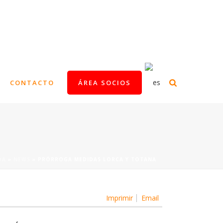
CONTACTO
ÁREA SOCIOS
DA
»
NEWS
»
PRÓRROGA MEDIDAS LORCA Y TOTANA
Imprimir
Email