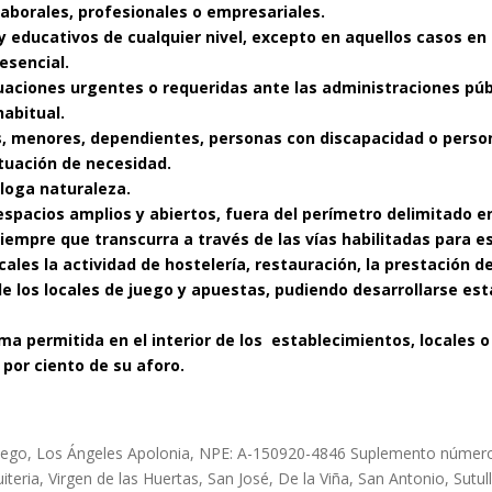
aborales, profesionales o empresariales.
y educativos de cualquier nivel, excepto en aquellos casos en
esencial.
uaciones urgentes o requeridas ante las administraciones públ
habitual.
s, menores, dependientes, personas con discapacidad o perso
tuación de necesidad.
áloga naturaleza.
espacios amplios y abiertos, fuera del perímetro delimitado en 
siempre que transcurra a través de las vías habilitadas para e
ocales la actividad de hostelería, restauración, la prestación 
 de los locales de juego y apuestas, pudiendo desarrollarse es
a permitida en el interior de los establecimientos, locales o
 por ciento de su aforo.
 Diego, Los Ángeles Apolonia, NPE: A-150920-4846 Suplemento núme
ria, Virgen de las Huertas, San José, De la Viña, San Antonio, Sutullen