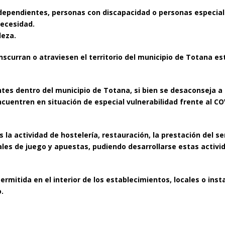
 dependientes, personas con
discapacidad o personas especia
necesidad.
leza.
ranscurran o atraviesen el territorio del municipio de Totana 
ntes dentro del municipio de Totana, si bien se desaconseja a
ncuentren en situación de especial vulnerabilidad frente al CO
s la actividad de hostelería, restauración, la prestación del s
cales de juego y apuestas, pudiendo desarrollarse estas acti
rmitida en el interior de los establecimientos, locales o ins
.