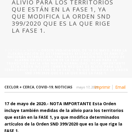
ALIVIO PARA LOS TERRITORIOS
QUE ESTÁN EN LA FASE 1, YA
QUE MODIFICA LA ORDEN SND
399/2020 QUE ES LA QUE RIGE
LA FASE 1.
PORTADA
»
NEWS
»
ORDEN SND/414/2020, DE 16 DE MAYO, PARA LA
FLEXIBILIZACIÓN DE DETERMINADAS RESTRICCIONES DE ÁMBITO
NACIONAL ESTABLECIDAS TRAS LA DECLARACIÓN DEL ESTADO DE
ALARMA EN APLICACIÓN DE LA FASE 2 DEL PLAN PARA LA
TRANSICIÓN HACIA UNA NUEVA NORMALIDAD. NOTA IMPORTANTE
ESTA ORDEN INCLUYE TAMBIÉN MEDIDAS DE ALIVIO PARA LOS
TERRITORIOS QUE ESTÁN EN LA FASE 1, YA QUE MODIFICA LA ORDEN
SND 399/2020 QUE ES LA QUE RIGE LA FASE 1.
Imprimir
Email
CECLOR + CERCA
,
COVID-19
,
NOTICIAS
mayo 17, 2020
17 de mayo de 2020.- NOTA IMPORTANTE Esta Orden
incluye también medidas de la alivio para los territorios
que están en la FASE 1, ya que modifica determinados
artículos de la Orden SND 399/2020 que es la que rige la
FASE 1.