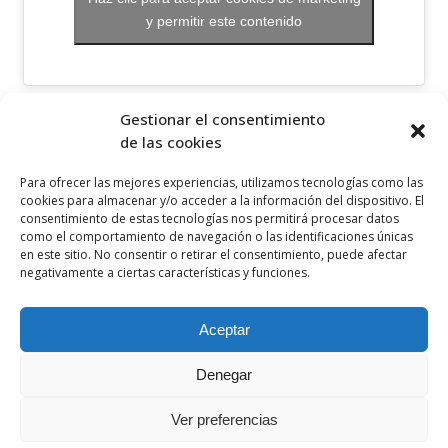
y permitir este contenido
OTROS ENLACES
Gestionar el consentimiento
de las cookies
Política de privacidad
Para ofrecer las mejores experiencias, utilizamos tecnologías como las
Política de cookies
cookies para almacenar y/o acceder a la información del dispositivo. El
consentimiento de estas tecnologías nos permitirá procesar datos
Aviso legal
como el comportamiento de navegación o las identificaciones únicas
en este sitio. No consentir o retirar el consentimiento, puede afectar
Canal ético
negativamente a ciertas características y funciones.
SÍGUENOS EN
Aceptar
Denegar
Ver preferencias
© 2021 Ceclor. Todos los derechos reservados. Desarrollado por