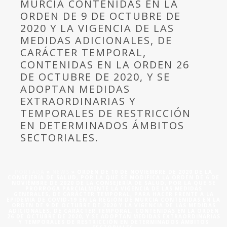
MURCIA CONTENIDAS EN LA
ORDEN DE 9 DE OCTUBRE DE
2020 Y LA VIGENCIA DE LAS
MEDIDAS ADICIONALES, DE
CARÁCTER TEMPORAL,
CONTENIDAS EN LA ORDEN 26
DE OCTUBRE DE 2020, Y SE
ADOPTAN MEDIDAS
EXTRAORDINARIAS Y
TEMPORALES DE RESTRICCIÓN
EN DETERMINADOS ÁMBITOS
SECTORIALES.
PORTADA
»
NEWS
»
ORDEN DE 10 DE NOVIEMBRE DE 2020 DE LA
CONSEJERÍA DE SALUD, POR LA QUE SE MODIFICA LA ORDEN DE 6 DE
NOVIEMBRE DE 2020 DE LA CONSEJERÍA DE SALUD, POR LA QUE SE
PRORROGA PARCIALMENTE LA VIGENCIA DE LAS MEDIDAS
GENERALES, DE CARÁCTER TEMPORAL, PARA HACER FRENTE A LA
EPIDEMIA DE COVID-19 EN LA REGIÓN DE MURCIA CONTENIDAS EN LA
ORDEN DE 9 DE OCTUBRE DE 2020 Y LA VIGENCIA DE LAS MEDIDAS
ADICIONALES, DE CARÁCTER TEMPORAL, CONTENIDAS EN LA ORDEN
26 DE OCTUBRE DE 2020, Y SE ADOPTAN MEDIDAS EXTRAORDINARIAS
Y TEMPORALES DE RESTRICCIÓN EN DETERMINADOS ÁMBITOS