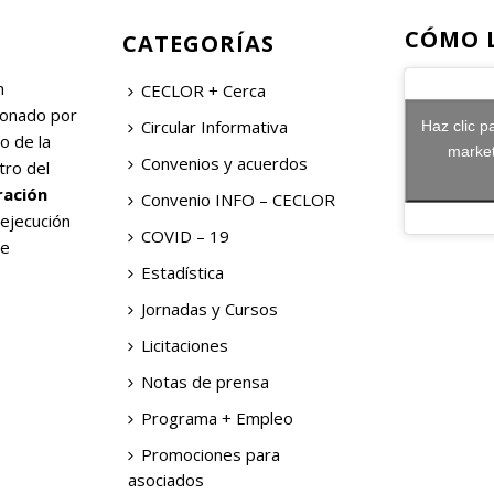
CÓMO 
CATEGORÍAS
n
CECLOR + Cerca
ionado por
Circular Informativa
Haz clic p
o de la
market
Convenios y acuerdos
tro del
ración
Convenio INFO – CECLOR
 ejecución
COVID – 19
de
Estadística
Jornadas y Cursos
Licitaciones
Notas de prensa
Programa + Empleo
Promociones para
asociados