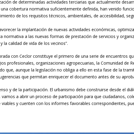
zación de determinadas actividades terciarias que actualmente desarr
on una cobertura normativa suficientemente definida, han venido fun
miento de los requisitos técnicos, ambientales, de accesibilidad, seg
recer la implantación de nuevas actividades económicas, optimizar la
a normativa a las nuevas formas de prestación de servicios y organi
y la calidad de vida de los vecinos”.
rada con Ceclor constituye el primero de una serie de encuentros que
os profesionales, organizaciones agropecuarias, la Comunidad de Reg
ado que, aunque la legislación no obliga a ello en esta fase de la tra
ugerencias que permitan enriquecer el documento antes de su aprobac
so y de la participación. El urbanismo debe construirse desde el d
llo, vamos a abrir un proceso de participación para que ciudadanos, co
iables y cuenten con los informes favorables correspondientes, pueda