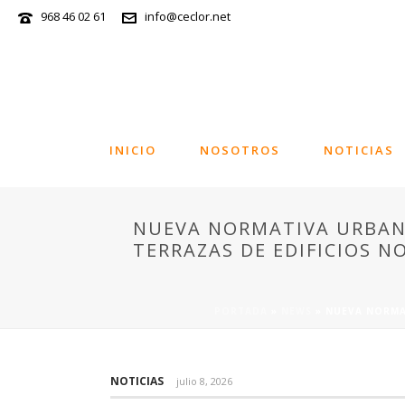
968 46 02 61
info@ceclor.net
INICIO
NOSOTROS
NOTICIAS
NUEVA NORMATIVA URBANÍ
TERRAZAS DE EDIFICIOS N
PORTADA
»
NEWS
»
NUEVA NORMAT
NOTICIAS
julio 8, 2026