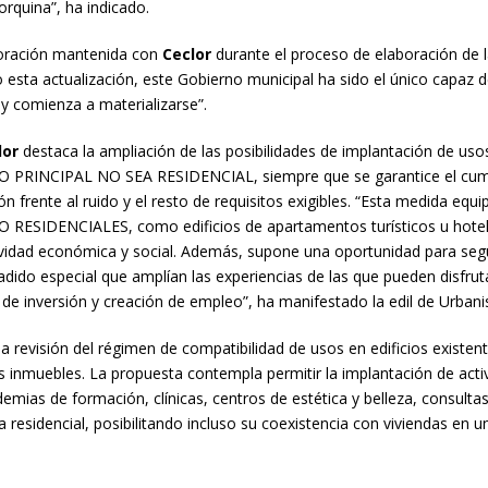
orquina”, ha indicado.
boración mantenida con
Ceclor
durante el proceso de elaboración de l
esta actualización, este Gobierno municipal ha sido el único capaz de
oy comienza a materializarse”.
lor
destaca la ampliación de las posibilidades de implantación de uso
USO PRINCIPAL NO SEA RESIDENCIAL, siempre que se garantice el cumpl
ón frente al ruido y el resto de requisitos exigibles. “Esta medida eq
 RESIDENCIALES, como edificios de apartamentos turísticos u hoteles
ividad económica y social. Además, supone una oportunidad para segui
ido especial que amplían las experiencias de las que pueden disfrutar
de inversión y creación de empleo”, ha manifestado la edil de Urban
la revisión del régimen de compatibilidad de usos en edificios existen
 inmuebles. La propuesta contempla permitir la implantación de acti
demias de formación, clínicas, centros de estética y belleza, consul
ea residencial, posibilitando incluso su coexistencia con viviendas en