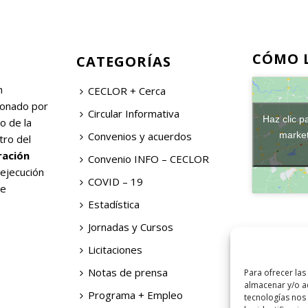
CÓMO 
CATEGORÍAS
n
CECLOR + Cerca
ionado por
Circular Informativa
Haz clic p
o de la
Convenios y acuerdos
market
tro del
ración
Convenio INFO – CECLOR
 ejecución
COVID – 19
de
Estadística
Jornadas y Cursos
Licitaciones
Notas de prensa
Para ofrecer las
almacenar y/o ac
Programa + Empleo
tecnologías nos