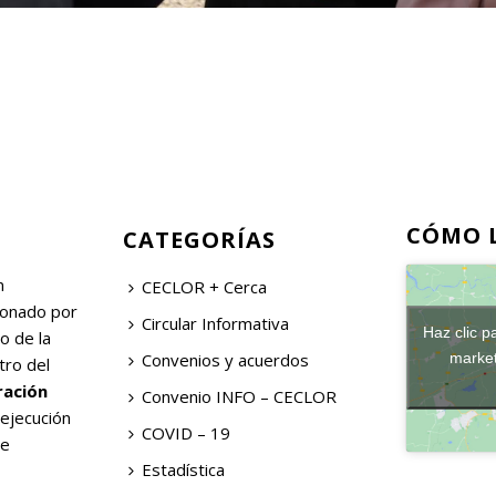
CÓMO 
CATEGORÍAS
n
CECLOR + Cerca
ionado por
Circular Informativa
Haz clic p
o de la
Convenios y acuerdos
market
tro del
ración
Convenio INFO – CECLOR
 ejecución
COVID – 19
de
Estadística