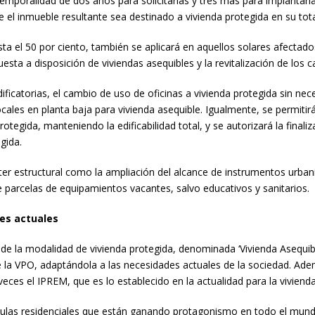
emporalidad de dos años para solicitarlas y tres más para implantarl
ue el inmueble resultante sea destinado a vivienda protegida en su tot
 el 50 por ciento, también se aplicará en aquellos solares afectado
esta a disposición de viviendas asequibles y la revitalización de los 
dificatorias, el cambio de uso de oficinas a vivienda protegida sin ne
ocales en planta baja para vivienda asequible. Igualmente, se permitirá
tegida, manteniendo la edificabilidad total, y se autorizará la finali
gida.
er estructural como la ampliación del alcance de instrumentos urban
de parcelas de equipamientos vacantes, salvo educativos y sanitarios.
es actuales
 de la modalidad de vivienda protegida, denominada ‘Vivienda Asequib
 la VPO, adaptándola a las necesidades actuales de la sociedad. Ademá
s el IPREM, que es lo establecido en la actualidad para la vivienda
las residenciales que están ganando protagonismo en todo el mundo, 