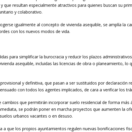
, y que resultan especialmente atractivos para quienes buscan su pri
itario y colaborativo.
ogerse igualmente al concepto de vivienda asequible, se amplía la can
ordes con los nuevos modos de vida.
das para simplificar la burocracia y reducir los plazos administrativo
vienda asequible, incluidas las licencias de obra o planeamiento, lo
provisional y definitiva, que pasan a ser sustituidos por declaración
nsuado con todos los agentes implicados, de cara a verificar los trám
ce cambios que permitirán incorporar suelo residencial de forma más 
a inmediata, se podrán poner en marcha proyectos que aumenten la of
 suelos urbanos vacantes o en desuso.
ta a que los propios ayuntamientos regulen nuevas bonificaciones fisc