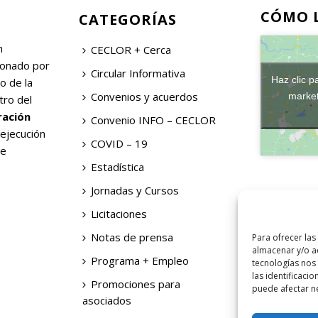
CÓMO 
CATEGORÍAS
n
CECLOR + Cerca
ionado por
Circular Informativa
Haz clic p
o de la
Convenios y acuerdos
market
tro del
ración
Convenio INFO – CECLOR
 ejecución
COVID – 19
de
Estadística
Jornadas y Cursos
Licitaciones
Notas de prensa
Para ofrecer las
almacenar y/o ac
Programa + Empleo
tecnologías nos
las identificacio
Promociones para
puede afectar ne
asociados