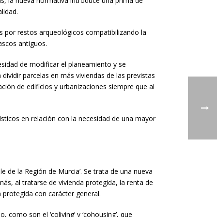
as, la nueva normativa introduce una prima de
alidad.
s por restos arqueológicos compatibilizando la
cascos antiguos.
cesidad de modificar el planeamiento y se
 dividir parcelas en más viviendas de las previstas
zación de edificios y urbanizaciones siempre que al
ísticos en relación con la necesidad de una mayor
le de la Región de Murcia’. Se trata de una nueva
s, al tratarse de vivienda protegida, la renta de
 protegida con carácter general.
como son el ‘coliving’ y ‘cohousing’, que