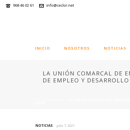
968 46 02 61
info@ceclor.net
INICIO
NOSOTROS
NOTICIAS
LA UNIÓN COMARCAL DE E
DE EMPLEO Y DESARROLLO
PORTADA
»
NEWS
»
LA UNIÓN COMARCAL DE EMPRESA
LORCA.
NOTICIAS
julio 7, 2021