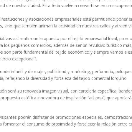
ad de nuestra ciudad. Esta feria vuelve a convertirse en un escaparat
 instituciones y asociaciones empresariales está permitiendo poner 
s, sino que también animan la actividad en nuestras calles y atraen vis
iativas así reafirman la apuesta por el tejido empresarial local, pro
ra los pequeños comercios, además de ser un revulsivo turístico má
nos son parte fundamental del tejido económico y siempre vamos a es
ercio excepcional”.
oda infantil y de mujer, publicidad y marketing, perfumería, peluque
a, reflejando la diversidad y fortaleza del tejido comercial lorquino.
ión será su renovada imagen visual, con cartelería específica, bander
a propuesta estética innovadora de inspiración “art pop”, que aporta
 visitantes podrán disfrutar de promociones especiales, demostracion
 a fomentar el consumo de proximidad y fortalecer la relación entre c