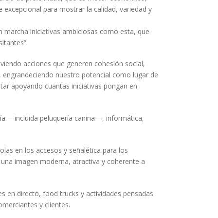
e excepcional para mostrar la calidad, variedad y
en marcha iniciativas ambiciosas como esta, que
itantes”.
moviendo acciones que generen cohesión social,
s, engrandeciendo nuestro potencial como lugar de
tar apoyando cuantas iniciativas pongan en
ría —incluida peluquería canina—, informática,
olas en los accesos y señalética para los
rá una imagen moderna, atractiva y coherente a
es en directo, food trucks y actividades pensadas
omerciantes y clientes.