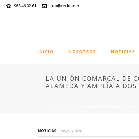
968 46 02 61
info@ceclor.net
INICIO
NOSOTROS
NOTICIAS
LA UNIÓN COMARCAL DE C
ALAMEDA Y AMPLÍA A DOS 
PORTADA
»
NEWS
»
LA UNIÓN COMARCAL DE COM
NOTICIAS
mayo 5, 2026