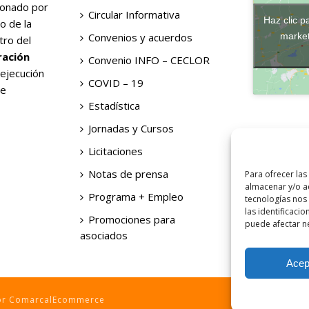
ionado por
Circular Informativa
Haz clic p
o de la
Convenios y acuerdos
market
tro del
ración
Convenio INFO – CECLOR
 ejecución
COVID – 19
de
Estadística
Jornadas y Cursos
Licitaciones
Notas de prensa
Para ofrecer las
almacenar y/o ac
Programa + Empleo
tecnologías nos
las identificacio
Promociones para
puede afectar ne
asociados
Acep
por ComarcalEcommerce