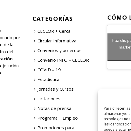
CÓMO 
CATEGORÍAS
n
CECLOR + Cerca
ionado por
Circular Informativa
Haz clic p
o de la
market
Convenios y acuerdos
tro del
ración
Convenio INFO – CECLOR
 ejecución
COVID – 19
de
Estadística
Jornadas y Cursos
Licitaciones
Notas de prensa
Para ofrecer las
almacenar y/o ac
Programa + Empleo
tecnologías nos
las identificacio
Promociones para
puede afectar ne