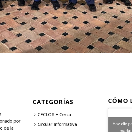
CÓMO 
CATEGORÍAS
n
CECLOR + Cerca
ionado por
Circular Informativa
Haz clic p
o de la
market