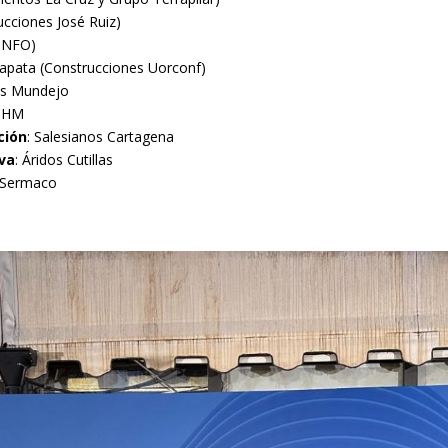
ucciones José Ruiz)
 INFO)
Zapata (Construcciones Uorconf)
as Mundejo
 CHM
ción
: Salesianos Cartagena
va
: Áridos Cutillas
 Sermaco