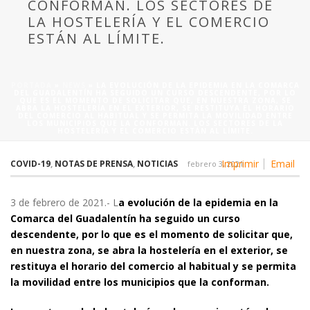
CONFORMAN. LOS SECTORES DE
LA HOSTELERÍA Y EL COMERCIO
ESTÁN AL LÍMITE.
PORTADA
»
NEWS
»
LA EVOLUCIÓN DE LA EPIDEMIA EN LA COMARCA
DEL GUADALENTÍN HA SEGUIDO UN CURSO DESCENDENTE, POR LO
QUE ES EL MOMENTO DE SOLICITAR QUE, EN NUESTRA ZONA, SE
ABRA LA HOSTELERÍA EN EL EXTERIOR, SE RESTITUYA EL HORARIO
DEL COMERCIO AL HABITUAL Y SE PERMITA LA MOVILIDAD ENTRE
LOS MUNICIPIOS QUE LA CONFORMAN. LOS SECTORES DE LA
HOSTELERÍA Y EL COMERCIO ESTÁN AL LÍMITE.
Imprimir
Email
COVID-19
,
NOTAS DE PRENSA
,
NOTICIAS
febrero 3, 2021
3 de febrero de 2021.- L
a evolución de la epidemia en la
Comarca del Guadalentín ha seguido un curso
descendente, por lo que es el momento de solicitar que,
en nuestra zona, se abra la hostelería en el exterior, se
restituya el horario del comercio al habitual y se permita
la movilidad entre los municipios que la conforman.