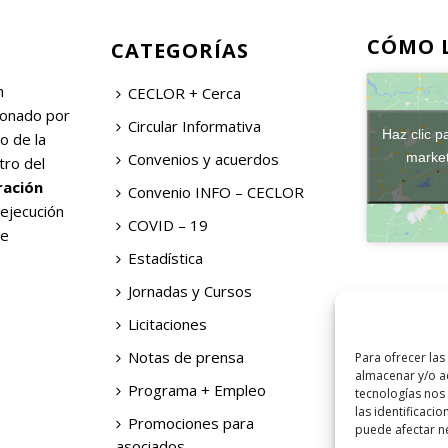
CÓMO 
CATEGORÍAS
n
CECLOR + Cerca
ionado por
Circular Informativa
Haz clic p
o de la
Convenios y acuerdos
market
tro del
ración
Convenio INFO – CECLOR
 ejecución
COVID – 19
de
Estadística
Jornadas y Cursos
Licitaciones
Notas de prensa
Para ofrecer las
almacenar y/o ac
Programa + Empleo
tecnologías nos
las identificacio
Promociones para
puede afectar ne
asociados