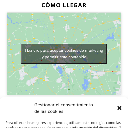
CÓMO LLEGAR
Haz clic para aceptar cookies de marketing
y permitir este contenido
OTROS ENLACES
Gestionar el consentimiento
de las cookies
Política de privacidad
Para ofrecer las mejores experiencias, utilizamos tecnologías como las
Política de cookies
cookies para almacenar y/o acceder a la información del dispositivo. El