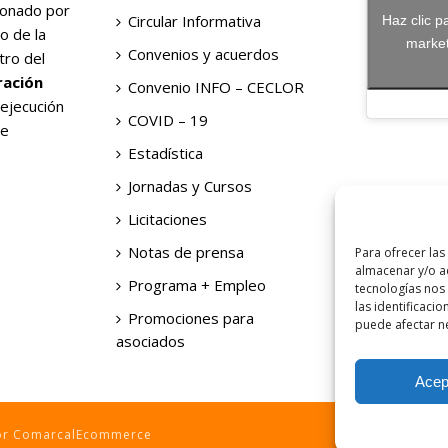
ionado por
Circular Informativa
Haz clic p
o de la
market
Convenios y acuerdos
tro del
ración
Convenio INFO – CECLOR
 ejecución
COVID – 19
de
Estadística
Jornadas y Cursos
Licitaciones
Notas de prensa
Para ofrecer las
almacenar y/o ac
Programa + Empleo
tecnologías nos
las identificacio
Promociones para
puede afectar ne
asociados
Acep
por ComarcalEcommerce