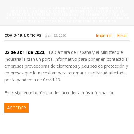
PORTADA
»
NEWS
»
LA CÁMARA DE ESPAÑA Y EL MINISTERIO E
INDUSTRIA LANZAN UN PORTAL INFORMATIVO PARA PONER EN
CONTACTO A EMPRESAS PROVEEDORAS DE ELEMENTOS Y EQUIPOS
DE PROTECCIÓN Y EMPRESAS QUE LO NECESITAN PARA RETOMAR SU
ACTIVIDAD AFECTADA POR LA PANDEMIA DE COVID-19.
Imprimir
Email
COVID-19
,
NOTICIAS
abril 22, 2020
22 de abril de 2020
.- La Cámara de España y el Ministerio e
Industria lanzan un portal informativo para poner en contacto a
empresas proveedoras de elementos y equipos de protección y
empresas que lo necesitan para retomar su actividad afectada
por la pandemia de Covid-19.
En el siguiente botón puedes acceder a más información
ACCEDER